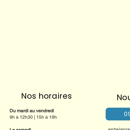
Nos horaires
No
Du mardi au vendredi
0
9h à 12h30 | 15h à 19h
entrelagr
Le samedi